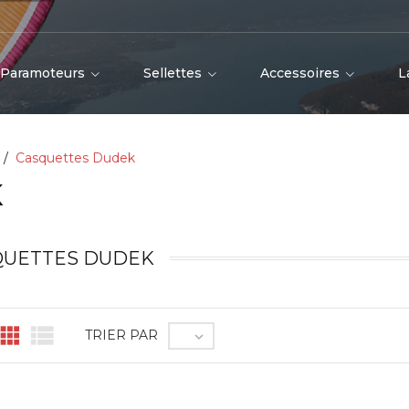
Paramoteurs
Sellettes
Accessoires
L
Casquettes Dudek
K
QUETTES DUDEK


TRIER PAR
