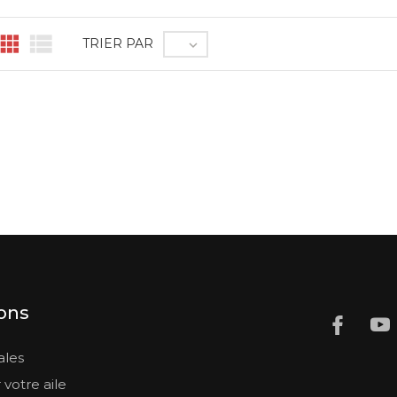


TRIER PAR

ons
ales
 votre aile